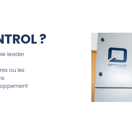
NTROL ?
le leader
res ou les
ns
eloppement