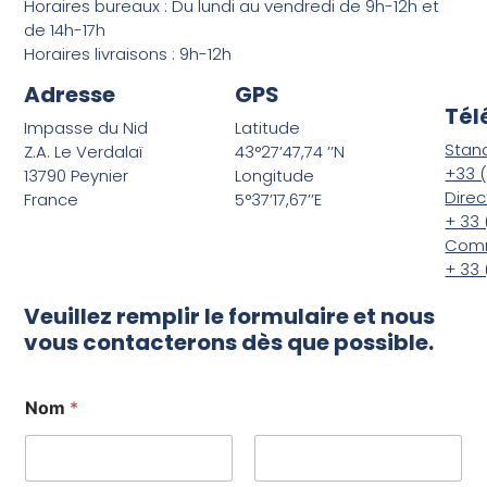
Horaires bureaux : Du lundi au vendredi de 9h-12h et
de 14h-17h
Horaires livraisons : 9h-12h
Adresse
GPS
Tél
Impasse du Nid
Latitude
Stand
Z.A. Le Verdalaï
43°27’47,74 ’’N​
+33 (
13790 Peynier
Longitude
Direc
France
5°37’17,67’’E
+ 33 
Comm
+ 33 
Veuillez remplir le formulaire et nous
vous contacterons dès que possible.
Nom
*